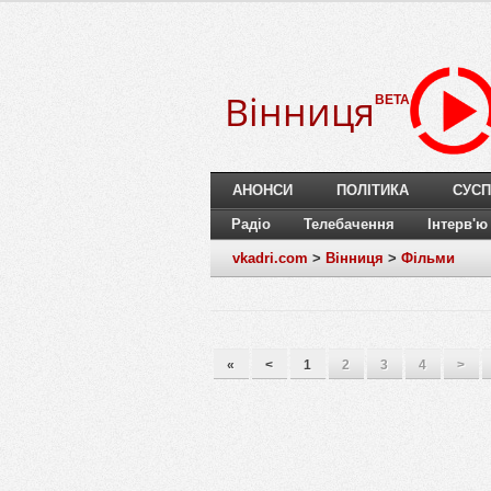
Вінниця
BETA
АНОНСИ
ПОЛІТИКА
СУСП
Радіо
Телебачення
Інтерв'ю
vkadri.com
>
Вінниця
>
Фільми
«
<
1
2
3
4
>