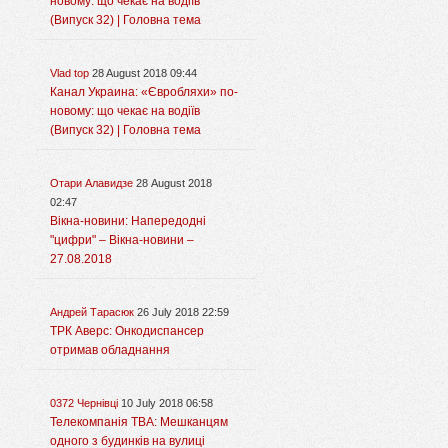
новому: що чекає на водіїв
(Випуск 32) | Головна тема
Vlad top
28 August 2018 09:44
Канал Украина: «Євробляхи» по-
новому: що чекає на водіїв
(Випуск 32) | Головна тема
Отари Алавидзе
28 August 2018
02:47
Вікна-новини: Напередодні
"цифри" – Вікна-новини –
27.08.2018
Андрей Тарасюк
26 July 2018 22:59
ТРК Аверс: Онкодиспансер
отримав обладнання
0372 Чернівці
10 July 2018 06:58
Телекомпанія ТВА: Мешканцям
одного з будинків на вулиці