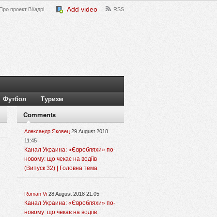
Add video
Про проект ВКадрі
RSS
Футбол
Туризм
Comments
Александр Яковец
29 August 2018
11:45
Канал Украина: «Євробляхи» по-
новому: що чекає на водіїв
(Випуск 32) | Головна тема
Roman Vi
28 August 2018 21:05
Канал Украина: «Євробляхи» по-
новому: що чекає на водіїв